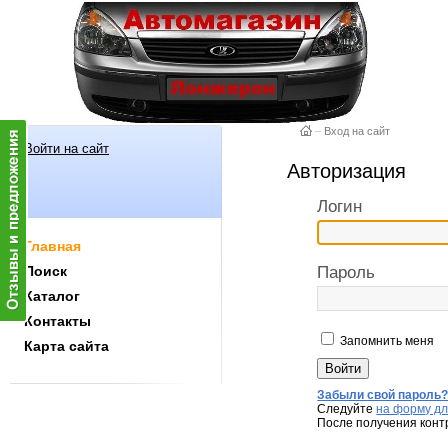
–
Вход на сайт
Войти на сайт
Авторизация
Логин
Главная
Поиск
Пароль
Каталог
Контакты
Запомнить меня
Карта сайта
Забыли свой пароль
Следуйте
на форму дл
После получения конт