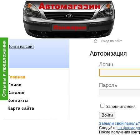
–
Вход на сайт
Войти на сайт
Авторизация
Логин
Главная
Поиск
Пароль
Каталог
Контакты
Запомнить меня
Карта сайта
Забыли свой пароль
Следуйте
на форму дл
После получения конт