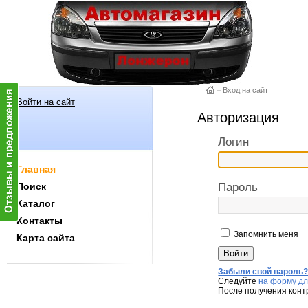
–
Вход на сайт
Войти на сайт
Авторизация
Логин
Главная
Поиск
Пароль
Каталог
Контакты
Запомнить меня
Карта сайта
Забыли свой пароль
Следуйте
на форму дл
После получения конт