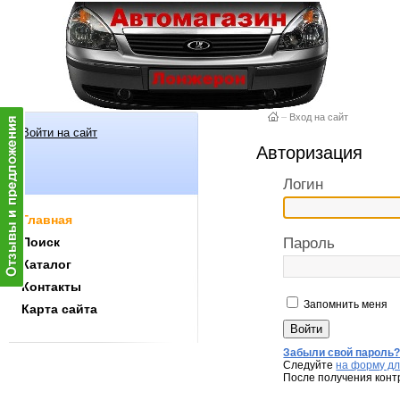
–
Вход на сайт
Войти на сайт
Авторизация
Логин
Главная
Поиск
Пароль
Каталог
Контакты
Запомнить меня
Карта сайта
Забыли свой пароль
Следуйте
на форму дл
После получения конт