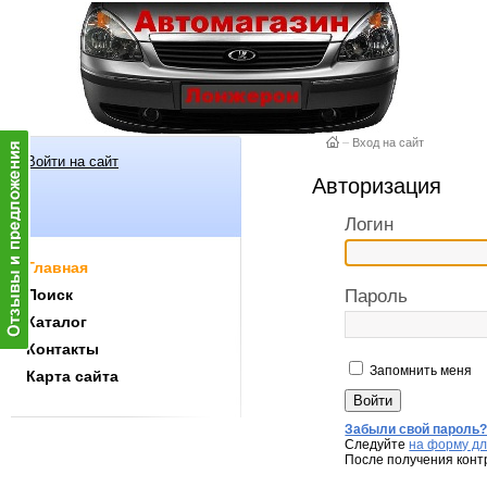
–
Вход на сайт
Войти на сайт
Авторизация
Логин
Главная
Поиск
Пароль
Каталог
Контакты
Запомнить меня
Карта сайта
Забыли свой пароль
Следуйте
на форму дл
После получения конт