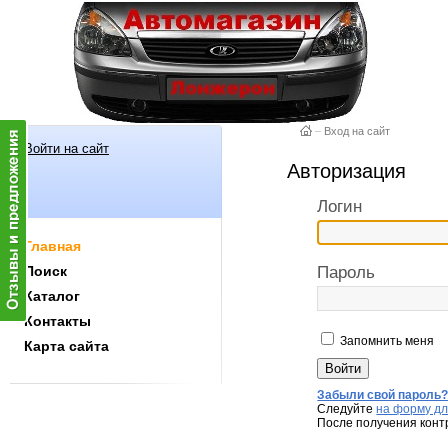
–
Вход на сайт
Войти на сайт
Авторизация
Логин
Главная
Поиск
Пароль
Каталог
Контакты
Запомнить меня
Карта сайта
Забыли свой пароль
Следуйте
на форму дл
После получения конт