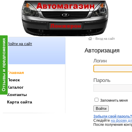
–
Вход на сайт
Войти на сайт
Авторизация
Логин
Главная
Поиск
Пароль
Каталог
Контакты
Запомнить меня
Карта сайта
Забыли свой пароль
Следуйте
на форму дл
После получения конт