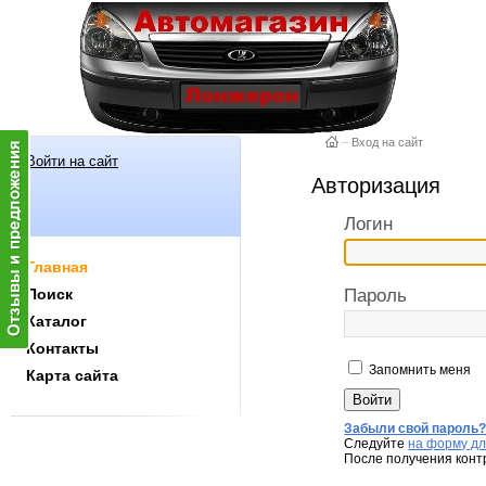
–
Вход на сайт
Войти на сайт
Авторизация
Логин
Главная
Поиск
Пароль
Каталог
Контакты
Запомнить меня
Карта сайта
Забыли свой пароль
Следуйте
на форму дл
После получения конт