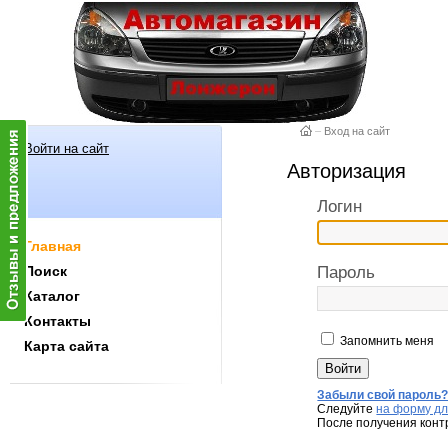
–
Вход на сайт
Войти на сайт
Авторизация
Логин
Главная
Поиск
Пароль
Каталог
Контакты
Запомнить меня
Карта сайта
Забыли свой пароль
Следуйте
на форму дл
После получения конт