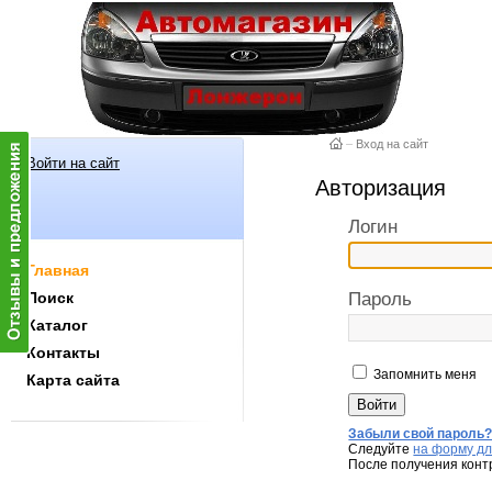
–
Вход на сайт
Войти на сайт
Авторизация
Логин
Главная
Поиск
Пароль
Каталог
Контакты
Запомнить меня
Карта сайта
Забыли свой пароль
Следуйте
на форму дл
После получения конт