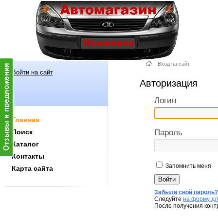
–
Вход на сайт
Войти на сайт
Авторизация
Логин
Главная
Поиск
Пароль
Каталог
Контакты
Запомнить меня
Карта сайта
Забыли свой пароль
Следуйте
на форму дл
После получения конт