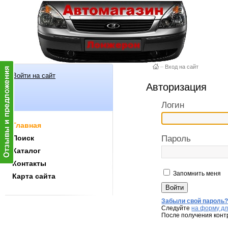
–
Вход на сайт
Войти на сайт
Авторизация
Логин
Главная
Поиск
Пароль
Каталог
Контакты
Запомнить меня
Карта сайта
Забыли свой пароль
Следуйте
на форму дл
После получения конт