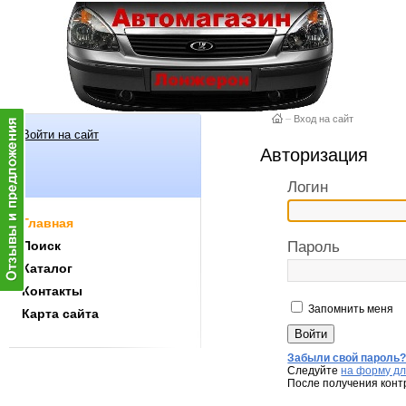
–
Вход на сайт
Войти на сайт
Авторизация
Логин
Главная
Поиск
Пароль
Каталог
Контакты
Запомнить меня
Карта сайта
Забыли свой пароль
Следуйте
на форму дл
После получения конт