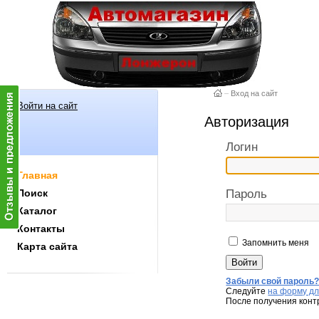
–
Вход на сайт
Войти на сайт
Авторизация
Логин
Главная
Поиск
Пароль
Каталог
Контакты
Запомнить меня
Карта сайта
Забыли свой пароль
Следуйте
на форму дл
После получения конт