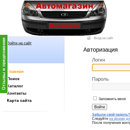
–
Вход на сайт
Войти на сайт
Авторизация
Логин
Главная
Поиск
Пароль
Каталог
Контакты
Запомнить меня
Карта сайта
Забыли свой пароль
Следуйте
на форму дл
После получения конт