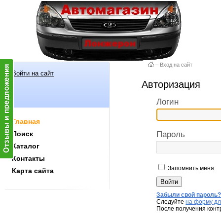
–
Вход на сайт
Войти на сайт
Авторизация
Логин
Главная
Поиск
Пароль
Каталог
Контакты
Запомнить меня
Карта сайта
Забыли свой пароль
Следуйте
на форму дл
После получения конт